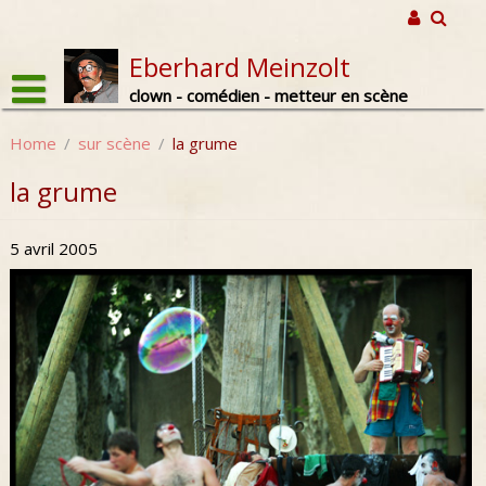
Skip
to
content
Eberhard Meinzolt
clown - comédien - metteur en scène
Home
/
sur scène
/
la grume
la grume
5 avril 2005