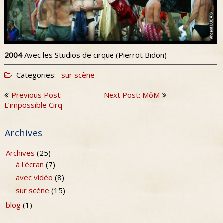
2004
Avec les Studios de cirque (Pierrot Bidon)
Categories:
sur scène
Navigation
Previous Post:
Next Post: MôM
de
L’impossible Cirq
l’article
Archives
Archives
(25)
à l'écran
(7)
avec vidéo
(8)
sur scène
(15)
blog
(1)