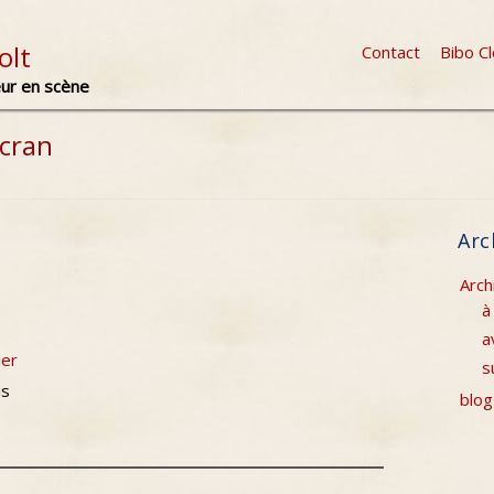
olt
Contact
Bibo C
eur en scène
écran
Arc
Arch
à
a
ier
s
is
blog