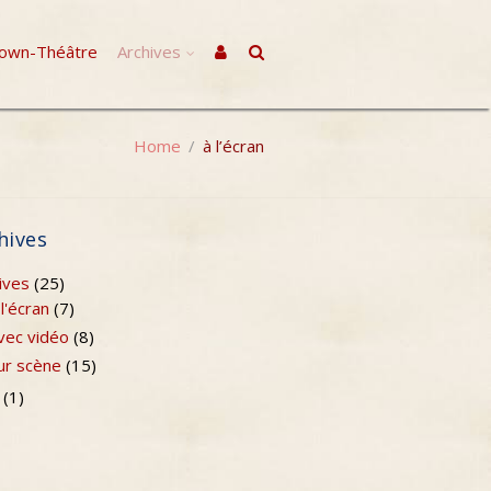
lown-Théâtre
Archives
Home
/
à l’écran
hives
ives
(25)
 l'écran
(7)
vec vidéo
(8)
ur scène
(15)
(1)