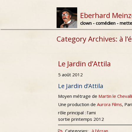
Skip
to
Eberhard Meinz
content
clown - comédien - mett
Category Archives: à l’
Le Jardin d’Attila
5 août 2012
Le Jardin d’Attila
Moyen métrage de
Martin le Chevall
Une production de
Aurora Films
, Par
rôle principal : l’ami
sortie printemps 2012
Categories:
à l'écran